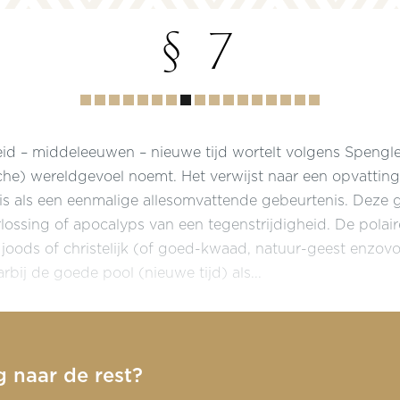
§ 7
Hoofdstuk
1
2
3
4
5
6
7
8
9
10
11
12
13
14
15
16
d – middeleeuwen – nieuwe tijd wortelt volgens Spengler
he) wereldgevoel noemt. Het verwijst naar een opvattin
s als een eenmalige allesomvattende gebeurtenis. Deze 
rlossing of apocalyps van een tegenstrijdigheid. De polair
joods of christelijk (of goed-kwaad, natuur-geest enzovo
bij de goede pool (nieuwe tijd) als...
g naar de rest?