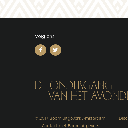
Volg ons
facebook
twitter
© 2017
Boom uitgevers Amsterdam
Disc
Contact met Boom uitgevers