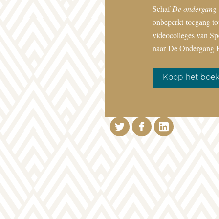
Schaf
De ondergang 
onbeperkt toegang tot
videocolleges van Sp
naar
De Ondergang P
Koop het boe