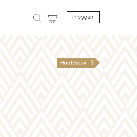
search
cart
Inloggen
opener
1
Hoofdstuk