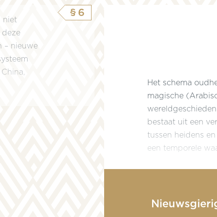
§6
 niet
r deze
n – nieuwe
 systeem
 China,
Het schema oudhei
magische (Arabisc
wereldgeschiedeni
bestaat uit een ve
tussen heidens en 
een temporele waar
Nieuwsgieri