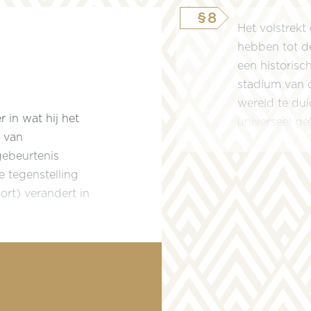
§8
Het volstrekt
hebben tot de
een historisc
stadium van 
wereld te dui
 in wat hij het
universeel ge
g van
gebeurtenis
e tegenstelling
ort) verandert in