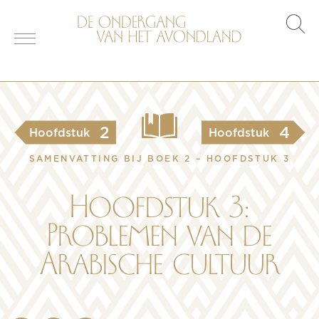
s
o
2
4
Hoofdstuk
Hoofdstuk
SAMENVATTING BIJ BOEK 2 – HOOFDSTUK 3
Hoofdstuk 3:
Problemen van de
Arabische cultuur