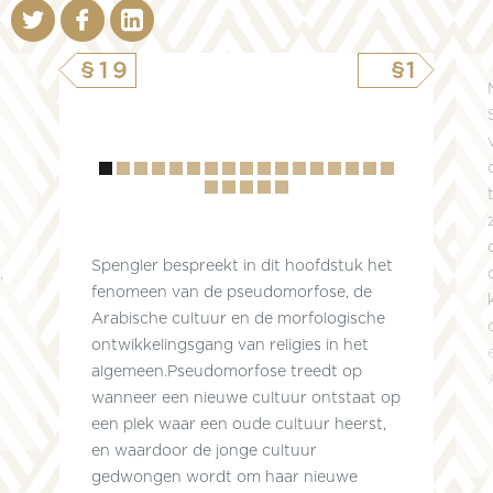
§19
§1
Hoofdstuk
1
2
3
4
5
6
7
8
9
10
11
12
13
14
15
16
17
18
19
20
21
Spengler bespreekt in dit hoofdstuk het
,
fenomeen van de pseudomorfose, de
Arabische cultuur en de morfologische
ontwikkelingsgang van religies in het
algemeen.Pseudomorfose treedt op
h
wanneer een nieuwe cultuur ontstaat op
een plek waar een oude cultuur heerst,
en waardoor de jonge cultuur
gedwongen wordt om haar nieuwe