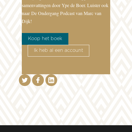
samenvattingen door Ype de Boer. Luister ook
naar
De Ondergang Podcast van Marc van
Dijk!
Koop het boek
Ik heb al een account