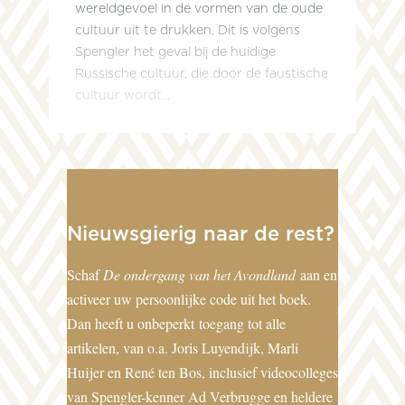
wereldgevoel in de vormen van de oude
cultuur uit te drukken. Dit is volgens
Spengler het geval bij de huidige
Russische cultuur, die door de faustische
cultuur wordt...
Nieuwsgierig naar de rest?
Schaf
De ondergang van het Avondland
aan en
activeer uw persoonlijke code uit het boek.
Dan heeft u onbeperkt toegang tot alle
artikelen, van o.a. Joris Luyendijk, Marli
Huijer en René ten Bos, inclusief videocolleges
van Spengler-kenner Ad Verbrugge en heldere