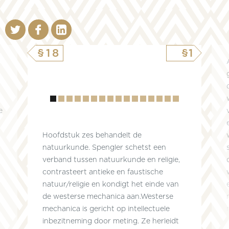
§18
§1
Hoofdstuk
1
2
3
4
5
6
7
8
9
10
11
12
13
14
15
e
Hoofdstuk zes behandelt de
natuurkunde. Spengler schetst een
verband tussen natuurkunde en religie,
contrasteert antieke en faustische
natuur/religie en kondigt het einde van
de westerse mechanica aan.Westerse
mechanica is gericht op intellectuele
inbezitneming door meting. Ze herleidt