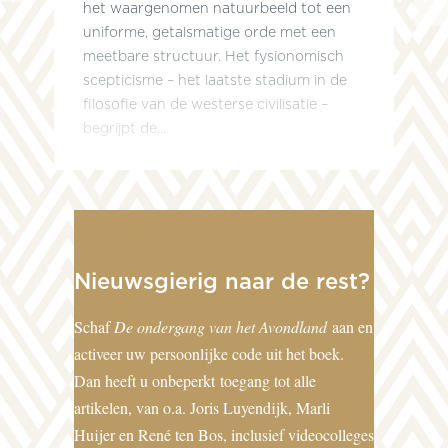
het waargenomen natuurbeeld tot een
uniforme, getalsmatige orde met een
meetbare structuur. Het fysionomisch
scepticisme – het laatste stadium in de
filosofie van de westerse civilisatie –
begrijpt de...
Nieuwsgierig naar de rest?
Schaf
De ondergang van het Avondland
aan en
activeer uw persoonlijke code uit het boek.
Dan heeft u onbeperkt toegang tot alle
artikelen, van o.a. Joris Luyendijk, Marli
Huijer en René ten Bos, inclusief videocolleges