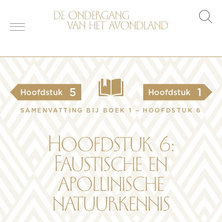
s
o
5
1
Hoofdstuk
Hoofdstuk
SAMENVATTING BIJ BOEK 1 – HOOFDSTUK 6
Hoofdstuk 6:
Faustische en
apollinische
natuurkennis