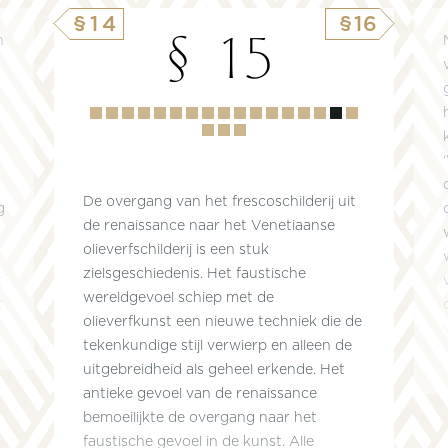
§14
§16
§ 15
n
Hoofdstuk
1
2
3
4
5
6
7
8
9
10
11
12
13
14
15
16
17
18
19
De overgang van het frescoschilderij uit
g
de renaissance naar het Venetiaanse
olieverfschilderij is een stuk
zielsgeschiedenis. Het faustische
t
wereldgevoel schiep met de
t
olieverfkunst een nieuwe techniek die de
tekenkundige stijl verwierp en alleen de
uitgebreidheid als geheel erkende. Het
antieke gevoel van de renaissance
bemoeilijkte de overgang naar het
faustische gevoel in de kunst. Alle