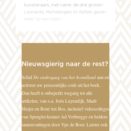
kunstenaars, met name ‘de drie groten’:
Leonardo, Michelangelo en Rafaël, gaven
ieder op een eigen...
Nieuwsgierig naar de rest?
Schaf
De ondergang van het Avondland
aan en
activeer uw persoonlijke code uit het boek.
Dan heeft u onbeperkt toegang tot alle
artikelen, van o.a. Joris Luyendijk, Marli
Huijer en René ten Bos, inclusief videocolleges
van Spengler-kenner Ad Verbrugge en heldere
samenvattingen door Ype de Boer. Luister ook