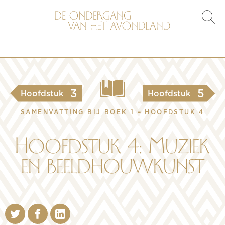
s
o
3
5
Hoofdstuk
Hoofdstuk
SAMENVATTING BIJ BOEK 1 – HOOFDSTUK 4
Hoofdstuk 4: Muziek
en beeldhouwkunst