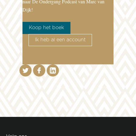
naar
De Ondergang Podcast van Marc van
Dijk!
Koop het boek
Ik heb al een account