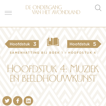
s
o
3
5
Hoofdstuk
Hoofdstuk
SAMENVATTING BIJ BOEK 1 – HOOFDSTUK 4
Hoofdstuk 4: Muziek
en beeldhouwkunst