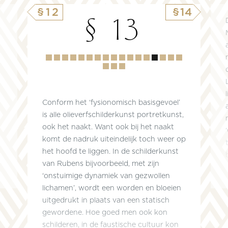
§12
§14
§ 13
Hoofdstuk
1
2
3
4
5
6
7
8
9
10
11
12
13
14
15
16
17
18
19
Conform het ‘fysionomisch basisgevoel’
t
is alle olieverfschilderkunst portretkunst,
ook het naakt. Want ook bij het naakt
komt de nadruk uiteindelijk toch weer op
het hoofd te liggen. In de schilderkunst
van Rubens bijvoorbeeld, met zijn
‘onstuimige dynamiek van gezwollen
lichamen’, wordt een worden en bloeien
uitgedrukt in plaats van een statisch
gewordene. Hoe goed men ook kon
schilderen, in de faustische cultuur kon