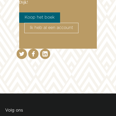
Dijk!
Koop het boek
Ik heb al een account
Volg ons