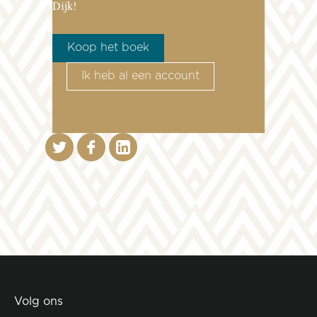
Dijk!
Koop het boek
Ik heb al een account
Volg ons