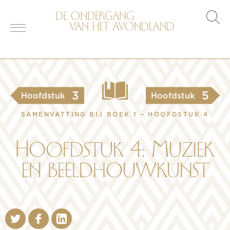
s
o
3
5
Hoofdstuk
Hoofdstuk
SAMENVATTING BIJ BOEK 1 – HOOFDSTUK 4
Hoofdstuk 4: Muziek
en beeldhouwkunst