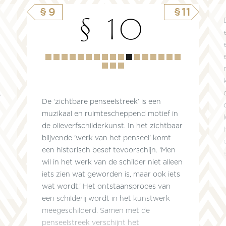
§9
§11
§ 10
Hoofdstuk
1
2
3
4
5
6
7
8
9
10
11
12
13
14
15
16
17
18
19
,
De ‘zichtbare penseelstreek’ is een
muzikaal en ruimtescheppend motief in
de olieverfschilderkunst. In het zichtbaar
blijvende ‘werk van het penseel’ komt
een historisch besef tevoorschijn. ‘Men
wil in het werk van de schilder niet alleen
iets zien wat geworden is, maar ook iets
wat wordt.’ Het ontstaansproces van
een schilderij wordt in het kunstwerk
meegeschilderd. Samen met de
penseelstreek verschijnt het