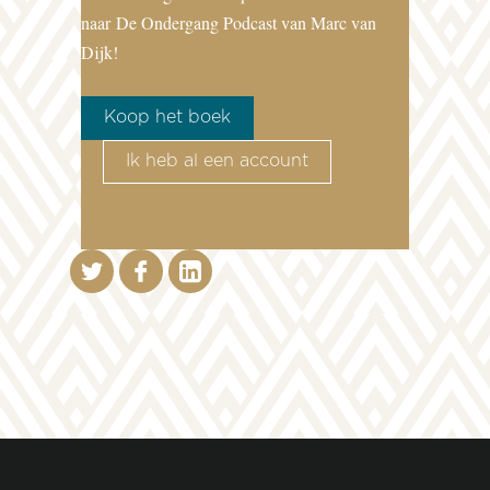
naar
De Ondergang Podcast van Marc van
Dijk!
Koop het boek
Ik heb al een account