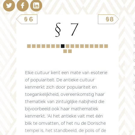
§6
§8
§ 7
Hoofdstuk
1
2
3
4
5
6
7
8
9
10
11
12
13
14
15
16
17
18
Elke cultuur kent een mate van esoterie
of populariteit. De antieke cultuur
kenmerkt zich door populariteit en
toegankelijkheid, overeenkomstig haar
thematiek van zintuiglijke nabijheid die
bijvoorbeeld ook haar mathematiek
kenmerkt. ‘Al het antieke valt met één
blik te omvatten, of het nu de Dorische
tempel is, het standbeeld, de polis of de