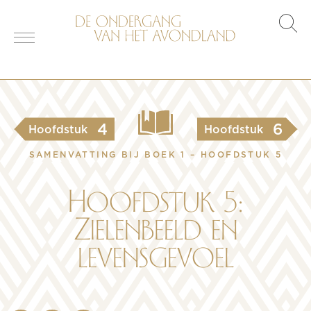
s
o
4
6
Hoofdstuk
Hoofdstuk
SAMENVATTING BIJ BOEK 1 – HOOFDSTUK 5
Hoofdstuk 5:
Zielenbeeld en
levensgevoel