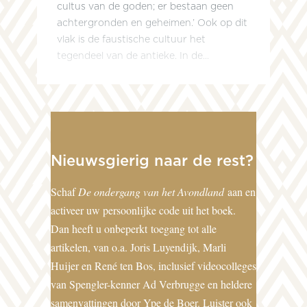
cultus van de goden; er bestaan geen
achtergronden en geheimen.’ Ook op dit
vlak is de faustische cultuur het
tegendeel van de antieke. In de...
Nieuwsgierig naar de rest?
Schaf
De ondergang van het Avondland
aan en
activeer uw persoonlijke code uit het boek.
Dan heeft u onbeperkt toegang tot alle
artikelen, van o.a. Joris Luyendijk, Marli
Huijer en René ten Bos, inclusief videocolleges
van Spengler-kenner Ad Verbrugge en heldere
samenvattingen door Ype de Boer. Luister ook