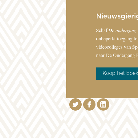
Nieuwsgieri
Schaf
De ondergang 
onbeperkt toegang tot
videocolleges van Sp
naar
De Ondergang P
Koop het boe