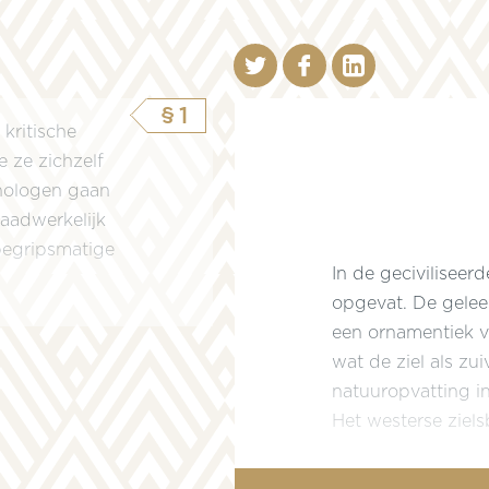
§1
kritische
e ze zichzelf
chologen gaan
daadwerkelijk
 begripsmatige
In de geciviliseer
opgevat. De gelee
een ornamentiek va
wat de ziel als zu
natuuropvatting in
Het westerse zielsb