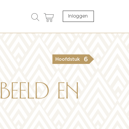
search
cart
Inloggen
opener
6
Hoofdstuk
beeld en