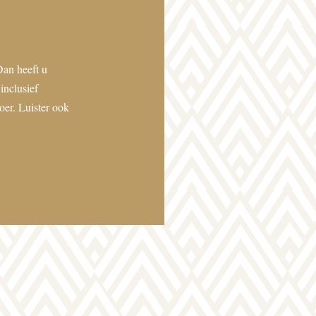
Dan heeft u
inclusief
er. Luister ook