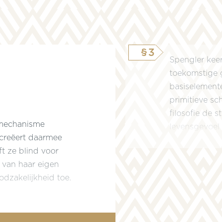
§3
Spengler keer
toekomstige g
basiselemente
primitieve sc
filosofie de s
s mechanisme
levensgevoel 
creëert daarmee
t ze blind voor
d van haar eigen
odzakelijkheid toe.