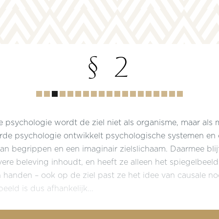
§ 2
Hoofdstuk
1
2
3
4
5
6
7
8
9
10
11
12
13
14
15
16
17
18
de psychologie wordt de ziel niet als organisme, maar al
rde psychologie ontwikkelt psychologische systemen en 
n begrippen en een imaginair zielslichaam. Daarmee blijf
ivere beleving inhoudt, en heeft ze alleen het spiegelbeel
 handen – ook op de ziel past ze het idee van causale no
eeld is dus afhankelijk...