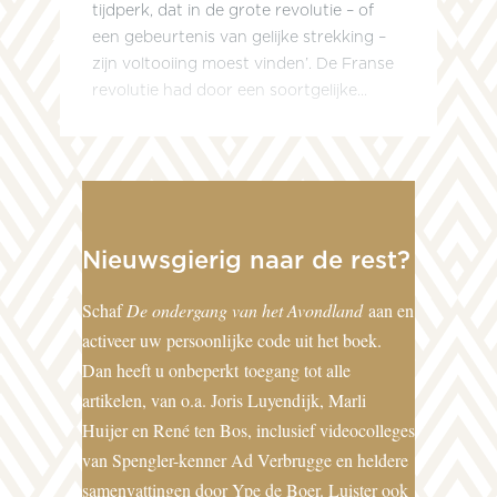
tijdperk, dat in de grote revolutie – of
een gebeurtenis van gelijke strekking –
zijn voltooiing moest vinden’. De Franse
revolutie had door een soortgelijke...
Nieuwsgierig naar de rest?
Schaf
De ondergang van het Avondland
aan en
activeer uw persoonlijke code uit het boek.
Dan heeft u onbeperkt toegang tot alle
artikelen, van o.a. Joris Luyendijk, Marli
Huijer en René ten Bos, inclusief videocolleges
van Spengler-kenner Ad Verbrugge en heldere
samenvattingen door Ype de Boer. Luister ook