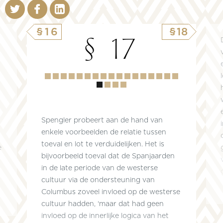
§16
§18
§ 17
Hoofdstuk
1
2
3
4
5
6
7
8
9
10
11
12
13
14
15
16
17
18
19
20
Spengler probeert aan de hand van
enkele voorbeelden de relatie tussen
toeval en lot te verduidelijken. Het is
e
bijvoorbeeld toeval dat de Spanjaarden
in de late periode van de westerse
cultuur via de ondersteuning van
Columbus zoveel invloed op de westerse
cultuur hadden, ‘maar dat had geen
invloed op de innerlijke logica van het