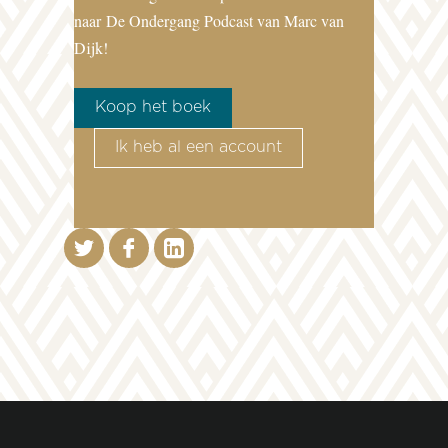
naar
De Ondergang Podcast van Marc van
Dijk!
Koop het boek
Ik heb al een account