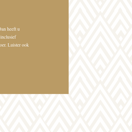
Dan heeft u
inclusief
er. Luister ook