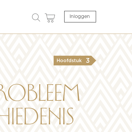
search
cart
Inloggen
opener
3
Hoofdstuk
robleem
iedenis