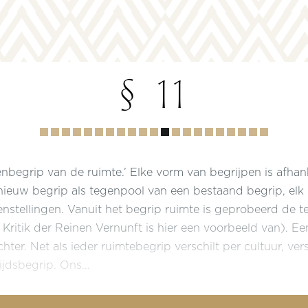
§ 11
Hoofdstuk
1
2
3
4
5
6
7
8
9
10
11
12
13
14
15
16
17
18
19
20
genbegrip van de ruimte.’ Elke vorm van begrijpen is afhan
nieuw begrip als tegenpool van een bestaand begrip, elk
nstellingen. Vanuit het begrip ruimte is geprobeerd de te
 Kritik der Reinen Vernunft is hier een voorbeeld van). Ee
chter. Net als ieder ruimtebegrip verschilt per cultuur, ver
ijdsbegrip. Ons...