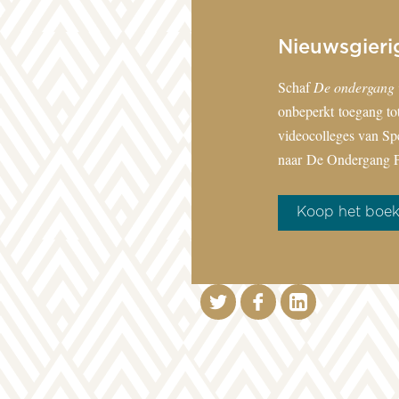
Nieuwsgieri
Schaf
De ondergang 
onbeperkt toegang tot
videocolleges van Sp
naar
De Ondergang P
Koop het boe