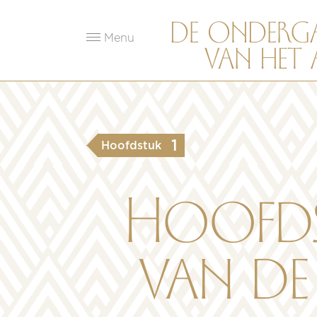
Menu
1
Hoofdstuk
Hoofds
van de