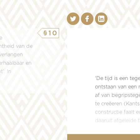
§10
e
htheid van de
 verlangen
erhaalbaar en
’. In
‘De tijd is een te
ontstaan van een 
af van begripstege
te creëeren (Kants
constructie faalt e
daaruit afgeleide t