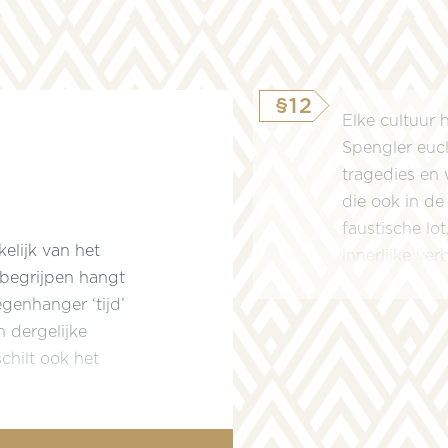
§12
Elke cultuur 
Spengler eucl
tragedies en w
die ook in de
faustische lo
kelijk van het
innerlijke ver
 begrijpen hangt
genhanger ‘tijd’
n dergelijke
schilt ook het