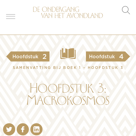
s
o
2
4
Hoofdstuk
Hoofdstuk
SAMENVATTING BIJ BOEK 1 – HOOFDSTUK 3
Hoofdstuk 3:
Macrokosmos