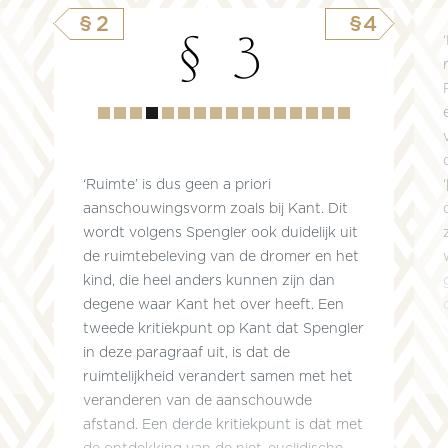
§2
§4
§ 3
Hoofdstuk
1
2
3
4
5
6
7
8
9
10
11
12
13
14
15
‘Ruimte’ is dus geen a priori
aanschouwingsvorm zoals bij Kant. Dit
wordt volgens Spengler ook duidelijk uit
de ruimtebeleving van de dromer en het
kind, die heel anders kunnen zijn dan
r
degene waar Kant het over heeft. Een
tweede kritiekpunt op Kant dat Spengler
in deze paragraaf uit, is dat de
ruimtelijkheid verandert samen met het
veranderen van de aanschouwde
afstand. Een derde kritiekpunt is dat met