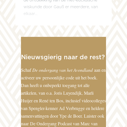
de ontdekking van de niet-euclidische
wiskunde door Gauß er meerdere, van
elkaar...
Nieuwsgierig naar de rest?
Schaf
De ondergang van het Avondland
aan en
activeer uw persoonlijke code uit het boek.
Dan heeft u onbeperkt toegang tot alle
artikelen, van o.a. Joris Luyendijk, Marli
Huijer en René ten Bos, inclusief videocolleges
van Spengler-kenner Ad Verbrugge en heldere
samenvattingen door Ype de Boer. Luister ook
naar
De Ondergang Podcast van Marc van