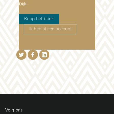
Dijk!
Koop het boek
Ik heb al een account
Volg ons