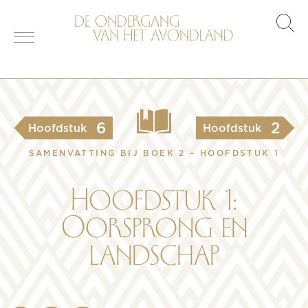
s
o
6
2
Hoofdstuk
Hoofdstuk
SAMENVATTING BIJ BOEK 2 – HOOFDSTUK 1
Hoofdstuk 1:
Oorsprong en
landschap