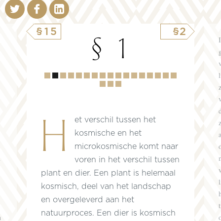
§15
§2
§ 1
Hoofdstuk
1
2
3
4
5
6
7
8
9
10
11
12
13
14
15
16
17
18
19
Het verschil tussen het
kosmische en het
microkosmische komt naar
d
voren in het verschil tussen
plant en dier. Een plant is helemaal
kosmisch, deel van het landschap
en overgeleverd aan het
natuurproces. Een dier is kosmisch
n