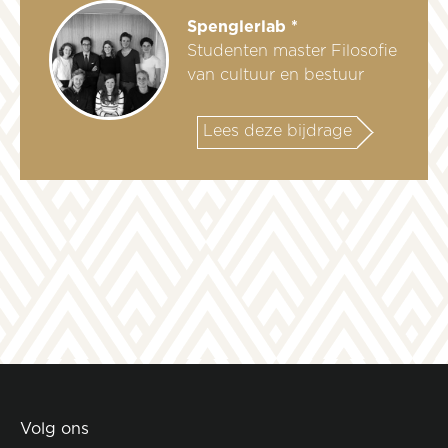
Spenglerlab *
Studenten master Filosofie
van cultuur en bestuur
Lees deze bijdrage
Volg ons