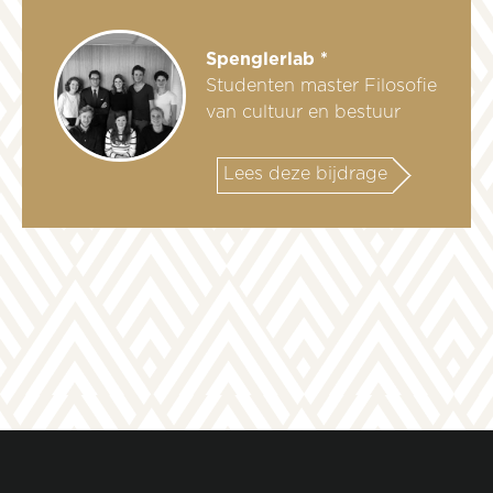
Spenglerlab *
Studenten master Filosofie
van cultuur en bestuur
Lees deze bijdrage