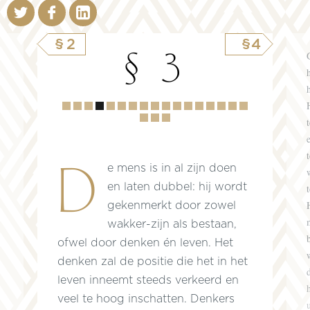
§2
§4
§ 3
Hoofdstuk
1
2
3
4
5
6
7
8
9
10
11
12
13
14
15
16
17
18
19
De mens is in al zijn doen
en laten dubbel: hij wordt
gekenmerkt door zowel
wakker-zijn als bestaan,
ofwel door denken én leven. Het
denken zal de positie die het in het
leven inneemt steeds verkeerd en
veel te hoog inschatten. Denkers