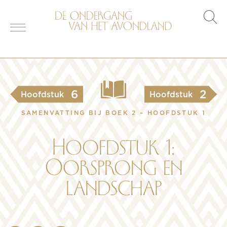
s
o
6
2
Hoofdstuk
Hoofdstuk
SAMENVATTING BIJ BOEK 2 – HOOFDSTUK 1
Hoofdstuk 1:
Oorsprong en
landschap