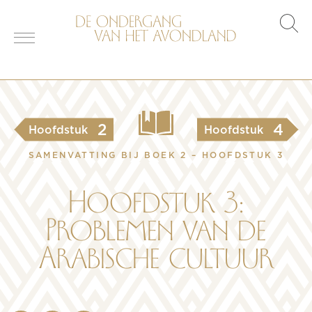
s
o
2
4
Hoofdstuk
Hoofdstuk
SAMENVATTING BIJ BOEK 2 – HOOFDSTUK 3
Hoofdstuk 3:
Problemen van de
Arabische cultuur