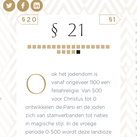
§20
§1
§ 21
Hoofdstuk
1
2
3
4
5
6
7
8
9
10
11
12
13
14
15
16
17
18
19
20
21
Ook het jodendom is
vanaf ongeveer 1100 een
fellahreligie. Van 500
n
voor Christus tot 0
ontwikkelen de Parsi en de joden
zich van stamverbanden tot naties
in magische stijl. In de vroege
periode 0-500 wordt deze landloze