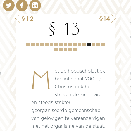
§12
§14
§ 13
.
Hoofdstuk
1
2
3
4
5
6
7
8
9
10
11
12
13
14
15
16
17
18
19
20
21
Met de hoogscholastiek
g
begint vanaf 200 na
Christus ook het
streven de zichtbare
en steeds strikter
georganiseerde gemeenschap
van gelovigen te vereenzelvigen
met het organisme van de staat.