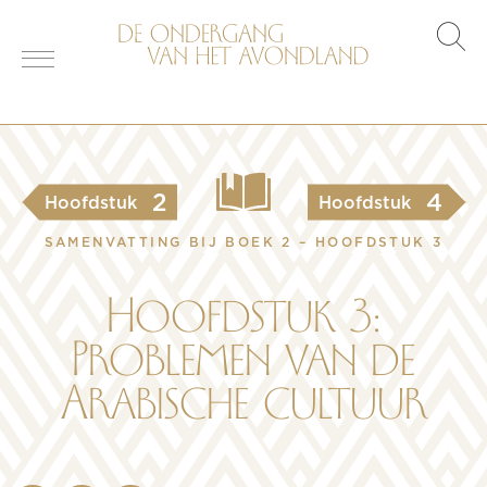
s
o
2
4
Hoofdstuk
Hoofdstuk
SAMENVATTING BIJ BOEK 2 – HOOFDSTUK 3
Hoofdstuk 3:
Problemen van de
Arabische cultuur