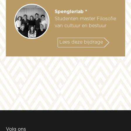
Spenglerlab *
Studenten master Filosofie
van cultuur en bestuur
Lees deze bijdrage
Volg ons