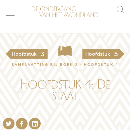
s
o
3
5
Hoofdstuk
Hoofdstuk
SAMENVATTING BIJ BOEK 2 – HOOFDSTUK 4
Hoofdstuk 4: De
staat