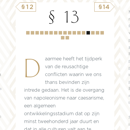
§12
§14
§ 13
Hoofdstuk
1
2
3
4
5
6
7
8
9
10
11
12
13
14
15
16
17
18
Daarmee heeft het tijdperk
van de reusachtige
t
conflicten waarin we ons
thans bevinden zijn
n
intrede gedaan. Het is de overgang
van napoleonisme naar caesarisme,
een algemeen
ontwikkelingsstadium dat op zijn
e
minst tweehonderd jaar duurt en
dat in alle culturen valt aan te