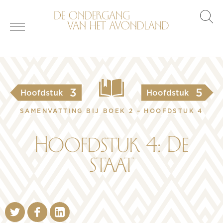
s
o
3
5
Hoofdstuk
Hoofdstuk
SAMENVATTING BIJ BOEK 2 – HOOFDSTUK 4
Hoofdstuk 4: De
staat