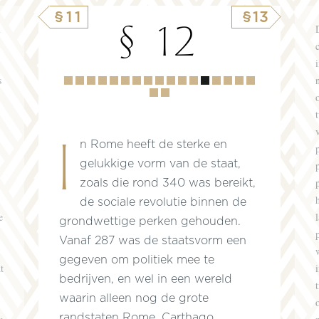
§11
§13
§ 12
m
s
Hoofdstuk
1
2
3
4
5
6
7
8
9
10
11
12
13
14
15
16
17
18
In Rome heeft de sterke en
gelukkige vorm van de staat,
zoals die rond 340 was bereikt,
de sociale revolutie binnen de
e
grondwettige perken gehouden.
Vanaf 287 was de staatsvorm een
gegeven om politiek mee te
t
bedrijven, en wel in een wereld
waarin alleen nog de grote
randstaten Rome, Carthago,