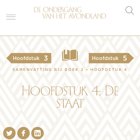
s
o
3
5
Hoofdstuk
Hoofdstuk
SAMENVATTING BIJ BOEK 2 – HOOFDSTUK 4
Hoofdstuk 4: De
staat