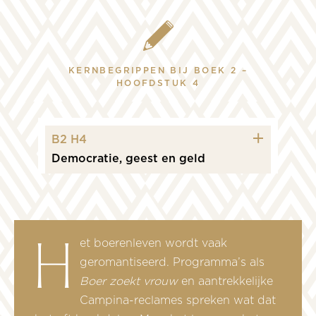
KERNBEGRIPPEN BIJ BOEK 2 –
HOOFDSTUK 4
icon plus
B2 H4
Democratie, geest en geld
Het boerenleven wordt vaak
geromantiseerd. Programma’s als
Boer zoekt vrouw
en aantrekkelijke
Campina-reclames spreken wat dat