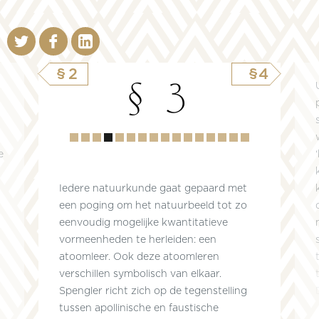
§2
§4
§ 3
Hoofdstuk
1
2
3
4
5
6
7
8
9
10
11
12
13
14
15
e
Iedere natuurkunde gaat gepaard met
een poging om het natuurbeeld tot zo
eenvoudig mogelijke kwantitatieve
vormeenheden te herleiden: een
atoomleer. Ook deze atoomleren
verschillen symbolisch van elkaar.
Spengler richt zich op de tegenstelling
tussen apollinische en faustische