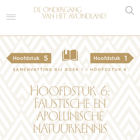
s
o
5
1
Hoofdstuk
Hoofdstuk
SAMENVATTING BIJ BOEK 1 – HOOFDSTUK 6
Hoofdstuk 6:
Faustische en
apollinische
natuurkennis