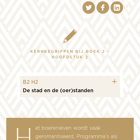
n
KERNBEGRIPPEN BIJ BOEK 2 –
HOOFDSTUK 2
icon plus
B2 H2
De stad en de (oer)standen
Het boerenleven wordt vaak
geromantiseerd. Programma’s als