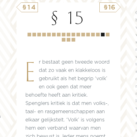
§14
§16
§ 15
Hoofdstuk
1
2
3
4
5
6
7
8
9
10
11
12
13
14
15
16
17
18
19
Er bestaat geen tweede woord
dat zo vaak en klakkeloos is
gebruikt als het begrip ‘volk’
en ook geen dat meer
behoefte heeft aan kritiek.
Spenglers kritiek is dat men volks-,
taal- en rasgemeenschappen aan
n
elkaar gelijkstelt. ‘Volk’ is volgens
hem een verband waarvan men
zich bewust is. Ieder mens noemt