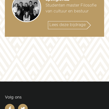
Studenten master Filosofie
van cultuur en bestuur
Lees deze bijdrage
Volg ons
facebook
twitter