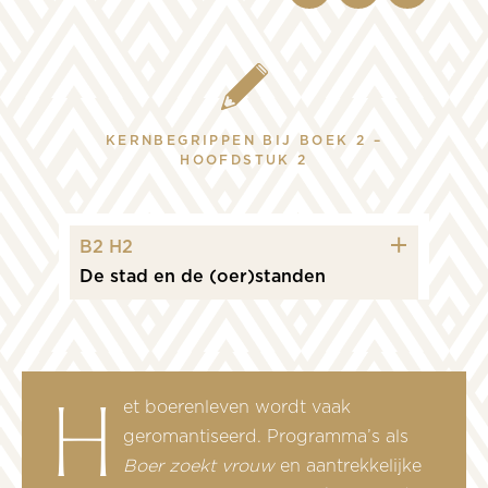
KERNBEGRIPPEN BIJ BOEK 2 –
HOOFDSTUK 2
icon plus
B2 H2
De stad en de (oer)standen
Het boerenleven wordt vaak
geromantiseerd. Programma’s als
Boer zoekt vrouw
en aantrekkelijke