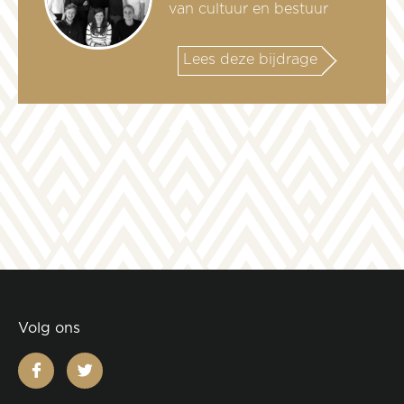
van cultuur en bestuur
Lees deze bijdrage
Volg ons
facebook
twitter