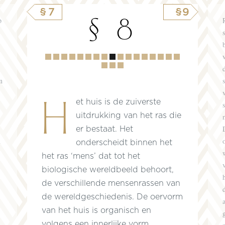
§7
§9
§ 8
p
Hoofdstuk
1
2
3
4
5
6
7
8
9
10
11
12
13
14
15
16
17
18
19
n
Het huis is de zuiverste
uitdrukking van het ras die
er bestaat. Het
n
onderscheidt binnen het
het ras ‘mens’ dat tot het
biologische wereldbeeld behoort,
de verschillende mensenrassen van
de wereldgeschiedenis. De oervorm
van het huis is organisch en
volgens een innerlijke vorm