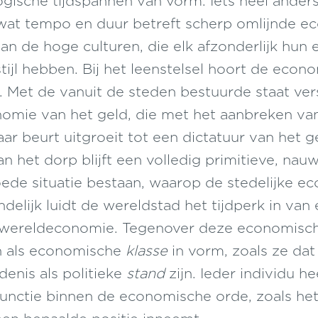
logische tijdspannen van vorm. Iets heel anders 
at tempo en duur betreft scherp omlijnde e
an de hoge culturen, die elk afzonderlijk hun 
ijl hebben. Bij het leenstelsel hoort de econ
. Met de vanuit de steden bestuurde staat ver
nomie van het geld, die met het aanbreken va
haar beurt uitgroeit tot een dictatuur van het 
n het dorp blijft een volledig primitieve, nauw
oede situatie bestaan, waarop de stedelijke e
indelijk luidt de wereldstad het tijdperk in van
e wereldeconomie. Tegenover deze economis
n als economische
klasse
in vorm, zoals ze da
enis als politieke
stand
zijn. Ieder individu h
unctie binnen de economische orde, zoals he