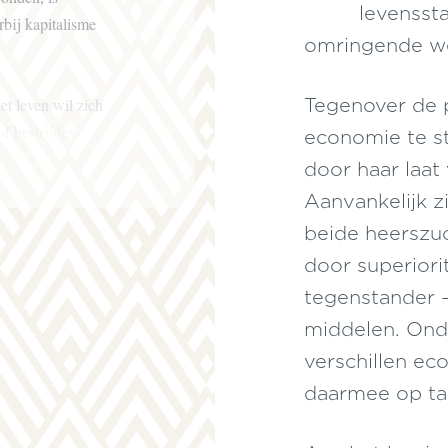
levensst
rbij kapitalisme
omringende we
et leven wil zich
Tegenover de 
f bestrijden
economie te st
t uit hun
door haar laat
honger in de
Aanvankelijk z
itiek offert
beide heerszuc
g is daarmee de
ar zijn
door superiori
storisch reikt,
tegenstander –
betreft uit boven
middelen. Ond
verschillen ec
daarmee op tac
n en gewoonten
 niet voor goed