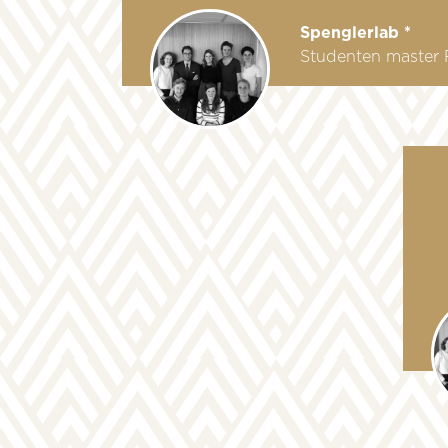
Spenglerlab *
Studenten master F