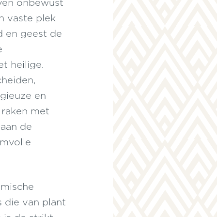
even onbewust
heerserswil, het
grote voet gecon
en vaste plek
van de grond lo
d en geest de
politieke macht.
e
t heilige.
cheiden,
igieuze en
n raken met
 aan de
rmvolle
omische
 die van plant