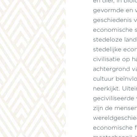
en dier, in bio
gevormde en w
geschiedenis v
economische st
stedeloze land
stedelijke eco
civilisatie op 
achtergrond va
cultuur beïnvl
neerkijkt. Uite
geciviliseerd
zijn de mense
wereldgeschied
economische f