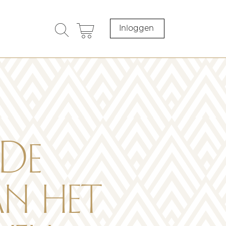
search
cart
Inloggen
opener
 De
n het