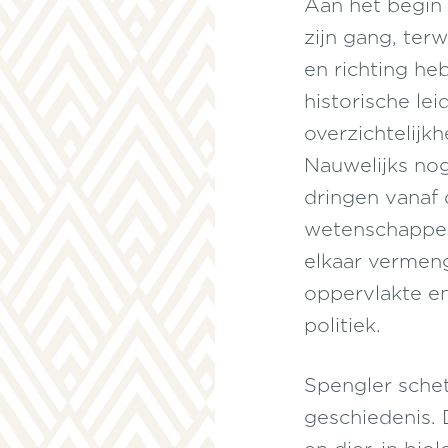
Aan het begin
estaan; ze zijn
leden bindend.
zijn gang, terw
sch leven geen
en richting h
historische le
overzichtelijkh
Nauwelijks nog
dringen vanaf 
wetenschappeli
elkaar vermen
oppervlakte en
politiek.
Spengler sche
geschiedenis. 