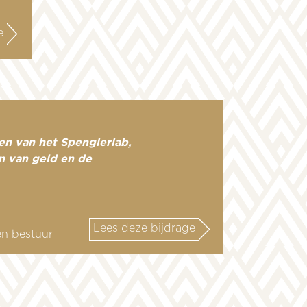
e
en van het Spenglerlab,
n van geld en de
Lees deze bijdrage
en bestuur