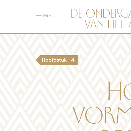
Menu
4
Hoofdstuk
Ho
vorm