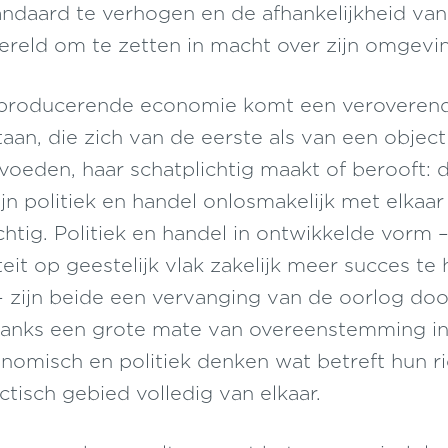
andaard te verhogen en de afhankelijkheid van
reld om te zetten in macht over zijn omgevi
producerende economie komt een veroverend
aan, die zich van de eerste als van een object
 voeden, haar schatplichtig maakt of berooft: 
ijn politiek en handel onlosmakelijk met elkaa
htig. Politiek en handel in ontwikkelde vorm 
teit op geestelijk vlak zakelijk meer succes t
 zijn beide een vervanging van de oorlog do
anks een grote mate van overeenstemming i
onomisch en politiek denken wat betreft hun r
tisch gebied volledig van elkaar.