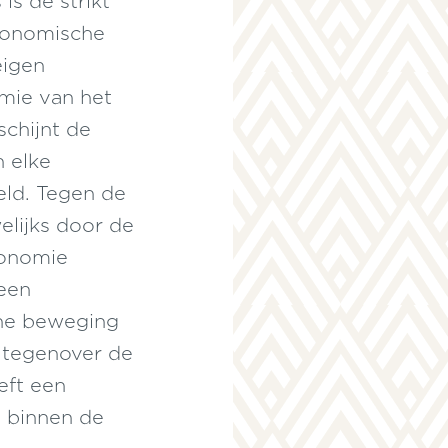
is de strikt
conomische
eigen
omie van het
schijnt de
n elke
geld. Tegen de
elijks door de
conomie
 een
che beweging
t tegenover de
eeft een
t binnen de