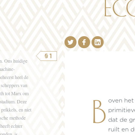
ec
§1
n. Ons huidige
machine-
beheerst heel de
 scheppers van
ith tot Marx om
B
oven het
sstadium. Deze
 prikkels, en niet
primitie
ische methode
dat de g
heeft echter
ruilt en
onden, is