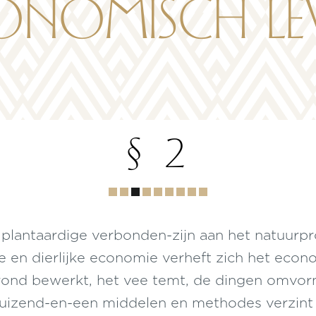
onomisch le
§ 2
Hoofdstuk
1
2
3
4
5
6
7
8
 plantaardige verbonden-zijn aan het natuurp
ve en dierlijke economie verheft zich het eco
rond bewerkt, het vee temt, de dingen omvorm
 duizend-en-een middelen en methodes verzin