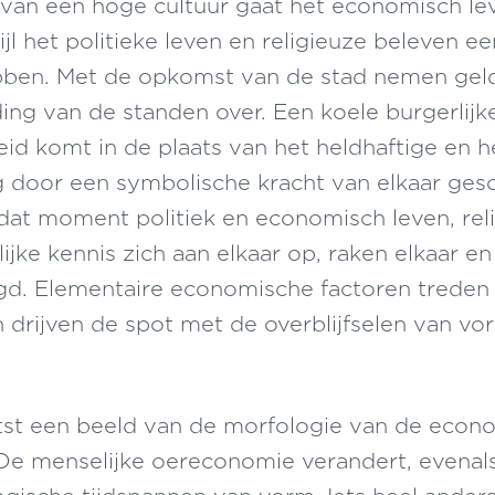
 van een hoge cultuur gaat het economisch l
ijl het politieke leven en religieuze beleven e
ebben. Met de opkomst van de stad nemen gel
iding van de standen over. Een koele burgerlijk
eid komt in de plaats van het heldhaftige en he
 door een symbolische kracht van elkaar ges
dat moment politiek en economisch leven, rel
jke kennis zich aan elkaar op, raken elkaar e
gd. Elementaire economische factoren treden
 drijven de spot met de overblijfselen van vo
tst een beeld van de morfologie van de econ
De menselijke oereconomie verandert, evenals