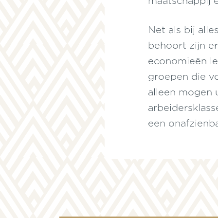
maatschappij e
Net als bij all
behoort zijn e
economieën lei
groepen die vo
alleen mogen 
arbeidersklasse
een onafzienba