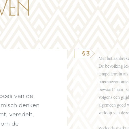
ven
§3
Met het aanbreke
De bevolking leid
tempelterrein af
boereneconomie p
bewaart ‘haar’ s
roces van de
volgens een glij
algemeen goed wa
nomisch denken
verloop van deze
t, veredelt,
t om de
Zodra de markt e