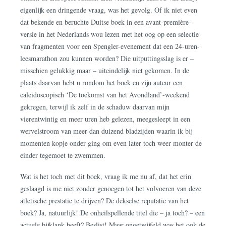
eigenlijk een dringende vraag, was het gevolg. Of ik niet even
dat bekende en beruchte Duitse boek in een avant-première-
versie in het Nederlands wou lezen met het oog op een selectie
van fragmenten voor een Spengler-evenement dat een 24-uren-
leesmarathon zou kunnen worden? Die uitputtingsslag is er –
misschien gelukkig maar – uiteindelijk niet gekomen. In de
plaats daarvan hebt u rondom het boek en zijn auteur een
caleidoscopisch ‘De toekomst van het Avondland’-weekend
gekregen, terwijl ik zelf in de schaduw daarvan mijn
vierentwintig en meer uren heb gelezen, meegesleept in een
wervelstroom van meer dan duizend bladzijden waarin ik bij
momenten kopje onder ging om even later toch weer monter de
einder tegemoet te zwemmen.
Wat is het toch met dit boek, vraag ik me nu af, dat het erin
geslaagd is me niet zonder genoegen tot het volvoeren van deze
atletische prestatie te drijven? De dekselse reputatie van het
boek? Ja, natuurlijk! De onheilspellende titel die – ja toch? – een
actuele bijklank heeft? Beslist! Maar ongetwijfeld was het ook de