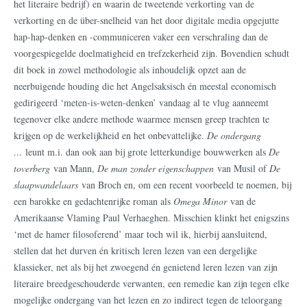
het literaire bedrijf) en waarin de tweetende verkorting van de
verkorting en de über-snelheid van het door digitale media opgejutte
hap-hap-denken en -communiceren vaker een verschraling dan de
voorgespiegelde doelmatigheid en trefzekerheid zijn. Bovendien schudt
dit boek in zowel methodologie als inhoudelijk opzet aan de
neerbuigende houding die het Angelsaksisch én meestal economisch
gedirigeerd ‘meten-is-weten-denken’ vandaag al te vlug aanneemt
tegenover elke andere methode waarmee mensen greep trachten te
krijgen op de werkelijkheid en het onbevattelijke.
De ondergang
…
leunt m.i. dan ook aan bij grote letterkundige bouwwerken als
De
toverberg
van Mann,
De man zonder eigenschappen
van Musil of
De
slaapwandelaars
van Broch en, om een recent voorbeeld te noemen, bij
een barokke en gedachtenrijke roman als
Omega Minor
van de
Amerikaanse Vlaming Paul Verhaeghen. Misschien klinkt het enigszins
‘met de hamer filosoferend’ maar toch wil ik, hierbij aansluitend,
stellen dat het durven én kritisch leren lezen van een dergelijke
klassieker, net als bij het zwoegend én genietend leren lezen van zijn
literaire breedgeschouderde verwanten, een remedie kan zijn tegen elke
mogelijke ondergang van het lezen en zo indirect tegen de teloorgang