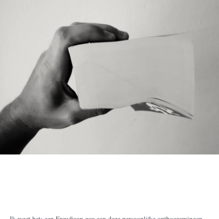
Ik weet het: een Freudiaan zou aan deze persoonlijke ontboezemingen