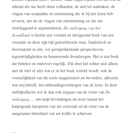
inhoud die me heeft doen volharden, de stof tot nadenken, de
vlagen van sympathie en instemming die ik bij het lezen heb
ervaren, net als de vlagen van ontstemming en zin om
weerleggend te argumenteren.
De ondergang van het
Avondland
is beslist een vreemd en intrigerend boek van een
vreemde en door zijn tijd getroebleerde man, fatalistisch en
doortastend in één, vol geestprikkelende perspectieven,
tegenstrijdigheden en benauwende dwaalwegen. Het is een boek
dat behekst en onttovert tegelijk. Dat doet het echter niet alleen
met de titel of met wat er in het boek verteld wordt: ook de
vormelijkheid van dit werk magnetiseert en bevordert, alleszins
wat mij betreft, het uithoudingsvermogen van de lezer. In deze
ontbijtreflectie wil ik dan ook uitgaan van de vorm van
De
ondergang …
om mijn bevindingen als lezer tussen het
knipogende knisperen van uw croissant en de ernst van de
aangename bitterheid van uw koffie te schuiven.