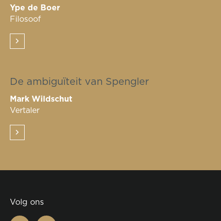
Ype de Boer
Filosoof
De ambiguïteit van Spengler
Mark Wildschut
Vertaler
Volg ons