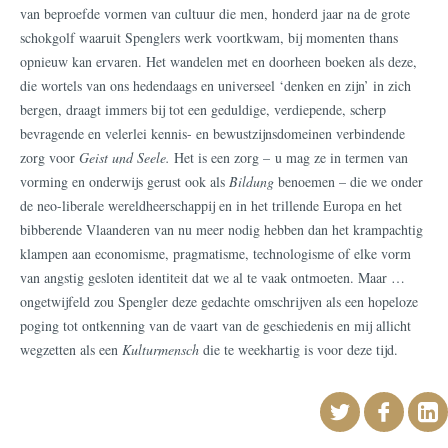
van beproefde vormen van cultuur die men, honderd jaar na de grote
schokgolf waaruit Spenglers werk voortkwam, bij momenten thans
opnieuw kan ervaren. Het wandelen met en doorheen boeken als deze,
die wortels van ons hedendaags en universeel ‘denken en zijn’ in zich
bergen, draagt immers bij tot een geduldige, verdiepende, scherp
bevragende en velerlei kennis- en bewustzijnsdomeinen verbindende
zorg voor
Geist und Seele.
Het is een zorg – u mag ze in termen van
vorming en onderwijs gerust ook als
Bildung
benoemen – die we onder
de neo-liberale wereldheerschappij en in het trillende Europa en het
bibberende Vlaanderen van nu meer nodig hebben dan het krampachtig
klampen aan economisme, pragmatisme, technologisme of elke vorm
van angstig gesloten identiteit dat we al te vaak ontmoeten. Maar …
ongetwijfeld zou Spengler deze gedachte omschrijven als een hopeloze
poging tot ontkenning van de vaart van de geschiedenis en mij allicht
wegzetten als een
Kulturmensch
die te weekhartig is voor deze tijd.