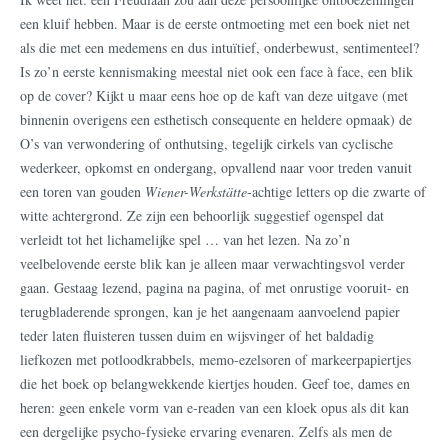
een kluif hebben. Maar is de eerste ontmoeting met een boek niet net
als die met een medemens en dus intuïtief, onderbewust, sentimenteel?
Is zo’n eerste kennismaking meestal niet ook een face à face, een blik
op de cover? Kijkt u maar eens hoe op de kaft van deze uitgave (met
binnenin overigens een esthetisch consequente en heldere opmaak) de
O’s van verwondering of onthutsing, tegelijk cirkels van cyclische
wederkeer, opkomst en ondergang, opvallend naar voor treden vanuit
een toren van gouden
Wiener-Werkstätte
-achtige letters op die zwarte of
witte achtergrond. Ze zijn een behoorlijk suggestief ogenspel dat
verleidt tot het lichamelijke spel … van het lezen. Na zo’n
veelbelovende eerste blik kan je alleen maar verwachtingsvol verder
gaan. Gestaag lezend, pagina na pagina, of met onrustige vooruit- en
terugbladerende sprongen, kan je het aangenaam aanvoelend papier
teder laten fluisteren tussen duim en wijsvinger of het baldadig
liefkozen met potloodkrabbels, memo-ezelsoren of markeerpapiertjes
die het boek op belangwekkende kiertjes houden. Geef toe, dames en
heren: geen enkele vorm van e-readen van een kloek opus als dit kan
een dergelijke psycho-fysieke ervaring evenaren. Zelfs als men de