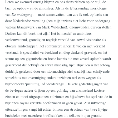
Laten we evenwel ernstig blijven en ons thans richten op de stijl, de
taal, de opbouw én de atmosfeer. Als ik de letterkundige morfologie
van
De ondergang …
moet samenvatten, dan zou ik ook op basis van
deze Nederlandse vertaling (een mijn inziens niet licht voor ondergang
vatbaar titanenwerk van Mark Wildschut!) onomwonden durven stellen:
Duitser kan dit boek niet zijn! Het is massief en ambitieus
veelomvattend, grondig en tegelijk vervuld van zowel visionaire als
obscure landschappen, het combineert innerlijk voelen met vorsend
verstand, is speculatief verbeeldend en diep denkend gravend, en het
steunt op een gigantische en brede kennis die met zoveel aplomb wordt
geserveerd dat betwijfelen ervan misdadig lijkt. Bijwijlen is het betoog
duidelijk getekend door een stormachtige ziel waarbij haar schrijvende
spreekbuis met overtuiging andere inzichten wel eens wegzet als
bijvoorbeeld ‘pietluttig’ of ‘derderangs’. De vele gedachtegangen van
de bevlogen auteur drijven op een golfslag van afwisselend kortere
zinnen en mooi uitgesponnen volzinnen en hij schuwt het spel van de in
bijzinnen royaal vertakte hoofdzinnen in geen geval. Zijn uitvoerige
uiteenzettingen vangt hij echter binnen een structuur van twee lijvige
boekdelen met meerdere hoofdstukken die telkens in qua grootte