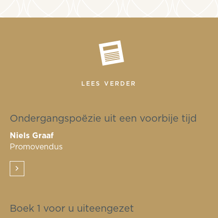
LEES VERDER
Ondergangspoëzie uit een voorbije tijd
Niels Graaf
Promovendus
Boek 1 voor u uiteengezet