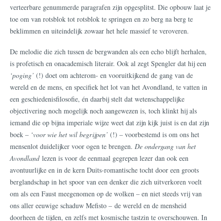
verteerbare genummerde paragrafen zijn opgesplitst. Die opbouw laat je
toe om van rotsblok tot rotsblok te springen en zo berg na berg te
beklimmen en uiteindelijk zowaar het hele massief te veroveren.
De melodie die zich tussen de bergwanden als een echo blijft herhalen,
is profetisch en onacademisch literair. Ook al zegt Spengler dat hij een
‘poging’
(!) doet om achterom- en vooruitkijkend de gang van de
wereld en de mens, en specifiek het lot van het Avondland, te vatten in
een geschiedenisfilosofie, én daarbij stelt dat wetenschappelijke
objectivering noch mogelijk noch aangewezen is, toch klinkt hij als
iemand die op bijna imperiale wijze weet dat zijn kijk juist is en dat zijn
boek –
‘voor wie het wil begrijpen’
(!) – voorbestemd is om ons het
mensenlot duidelijker voor ogen te brengen.
De ondergang van het
Avondland
lezen is voor de eenmaal gegrepen lezer dan ook een
avontuurlijke en in de kern Duits-romantische tocht door een groots
berglandschap in het spoor van een denker die zich uitverkoren voelt
om als een Faust meegenomen op de wolken – en niet steeds vrij van
ons aller eeuwige schaduw Mefisto – de wereld en de mensheid
doorheen de tijden, en zelfs met kosmische tastzin te overschouwen. In