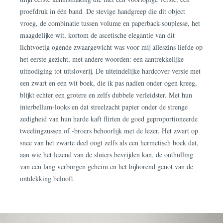
proefdruk in één band. De stevige handgreep die dit object
vroeg, de combinatie tussen volume en paperback-souplesse, het
maagdelijke wit, kortom de ascetische elegantie van dit
lichtvoetig ogende zwaargewicht was voor mij alleszins liefde op
het eerste gezicht, met andere woorden: een aantrekkelijke
uitnodiging tot uitsloverij. De uiteindelijke hardcover-versie met
een zwart en een wit boek, die ik pas nadien onder ogen kreeg,
blijkt echter een grotere en zelfs dubbele verleidster. Met hun
interbellum-looks en dat streelzacht papier onder de strenge
zedigheid van hun harde kaft flirten de goed geproportioneerde
tweelingzussen of -broers behoorlijk met de lezer. Het zwart op
snee van het zwarte deel oogt zelfs als een hermetisch boek dat,
aan wie het lezend van de sluiers bevrijden kan, de onthulling
van een lang verborgen geheim en het bijhorend genot van de
ontdekking belooft.