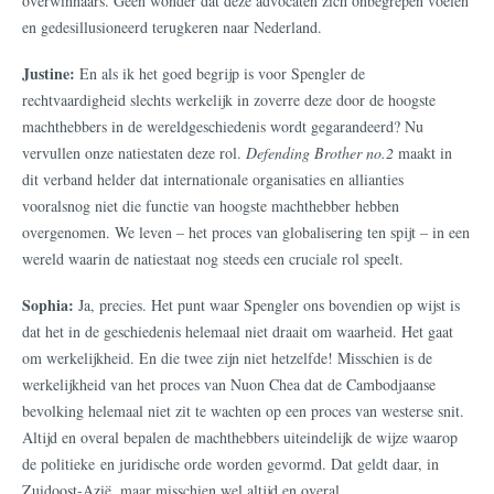
overwinnaars. Geen wonder dat deze advocaten zich onbegrepen voelen
en gedesillusioneerd terugkeren naar Nederland.
Justine:
En als ik het goed begrijp is voor Spengler de
rechtvaardigheid slechts werkelijk in zoverre deze door de hoogste
machthebbers in de wereldgeschiedenis wordt gegarandeerd? Nu
vervullen onze natiestaten deze rol.
Defending Brother no.2
maakt in
dit verband helder dat internationale organisaties en allianties
vooralsnog niet die functie van hoogste machthebber hebben
overgenomen. We leven – het proces van globalisering ten spijt – in een
wereld waarin de natiestaat nog steeds een cruciale rol speelt.
Sophia:
Ja, precies. Het punt waar Spengler ons bovendien op wijst is
dat het in de geschiedenis helemaal niet draait om waarheid. Het gaat
om werkelijkheid. En die twee zijn niet hetzelfde! Misschien is de
werkelijkheid van het proces van Nuon Chea dat de Cambodjaanse
bevolking helemaal niet zit te wachten op een proces van westerse snit.
Altijd en overal bepalen de machthebbers uiteindelijk de wijze waarop
de politieke en juridische orde worden gevormd. Dat geldt daar, in
Zuidoost-Azië, maar misschien wel altijd en overal.