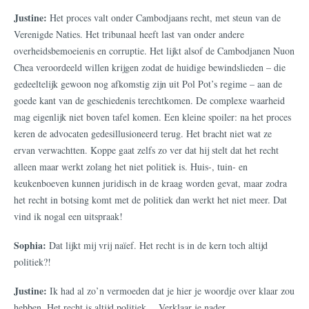
Justine:
Het proces valt onder Cambodjaans recht, met steun van de
Verenigde Naties. Het tribunaal heeft last van onder andere
overheidsbemoeienis en corruptie. Het lijkt alsof de Cambodjanen Nuon
Chea veroordeeld willen krijgen zodat de huidige bewindslieden – die
gedeeltelijk gewoon nog afkomstig zijn uit Pol Pot’s regime – aan de
goede kant van de geschiedenis terechtkomen. De complexe waarheid
mag eigenlijk niet boven tafel komen. Een kleine spoiler: na het proces
keren de advocaten gedesillusioneerd terug. Het bracht niet wat ze
ervan verwachtten. Koppe gaat zelfs zo ver dat hij stelt dat het recht
alleen maar werkt zolang het niet politiek is. Huis-, tuin- en
keukenboeven kunnen juridisch in de kraag worden gevat, maar zodra
het recht in botsing komt met de politiek dan werkt het niet meer. Dat
vind ik nogal een uitspraak!
Sophia:
Dat lijkt mij vrij naïef. Het recht is in de kern toch altijd
politiek?!
Justine:
Ik had al zo’n vermoeden dat je hier je woordje over klaar zou
hebben. Het recht is altijd politiek… Verklaar je nader.