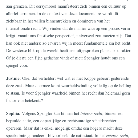
aan grenzen. Dit oersymbool manifesteert zich binnen een cultuur op
allerlei terreinen. In de context van deze documentaire wordt dit
zichtbaar in het willen binnentrekken en domineren van het
internationale recht. Wij vinden dat de manier waarop een proces vorm
krijgt, vanuit ons faustische perspectief, universeel zou moeten zijn. Dat
kan ook niet anders: zo ervaren wij in meest fundamentele zin het recht.
De westerse blik op de wereld heeft een uitgesproken planetair karakter.
Of je dit nu een fijne gedachte vindt of niet: Spengler houdt ons een
spiegel voor.
Justine:
Oké, dat verheldert wel wat er met Koppe gebeurt gedurende
deze zaak. Maar daarmee komt waarheidsvinding volledig op de helling
te staan. Is voor Spengler waarheid binnen het recht dan helemaal geen
factor van betekenis?
Sophia:
Volgens Spengler kan binnen het
interne recht
, binnen een
bepaalde natie, een onpartijdige en rechtvaardige scheidsrechter
opereren. Maar dat is enkel mogelijk omdat een hogere macht deze
speelruimte garandeert, bijvoorbeeld de natiestaat. In het
externe recht
,