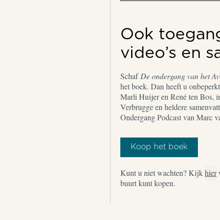
Ook toegang 
video’s en 
Schaf
De ondergang van het A
het boek. Dan heeft u onbeperkt 
Marli Huijer en René ten Bos, i
Verbrugge en heldere samenvatt
Ondergang Podcast van Marc v
Koop het boek
Kunt u niet wachten? Kijk
hier
buurt kunt kopen.