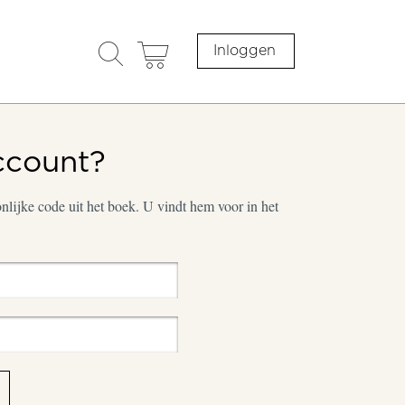
search
cart
Inloggen
opener
ccount?
lijke code uit het boek. U vindt hem voor in het