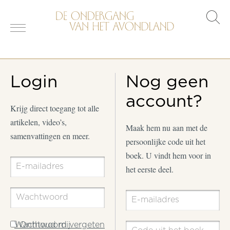
s
o
Login
Nog geen
account?
Krijg direct toegang tot alle
artikelen, video’s,
Maak hem nu aan met de
samenvattingen en meer.
persoonlijke code uit het
boek. U vindt hem voor in
het eerste deel.
Wachtwoord vergeten
Onthoud mij