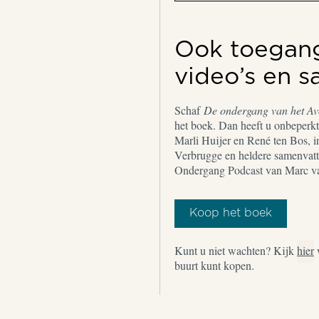
Ook toegang 
video’s en 
Schaf
De ondergang van het A
het boek. Dan heeft u onbeperkt 
Marli Huijer en René ten Bos, i
Verbrugge en heldere samenvatt
Ondergang Podcast van Marc v
Koop het boek
Kunt u niet wachten? Kijk
hier
buurt kunt kopen.