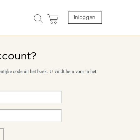
search
cart
Inloggen
opener
ccount?
lijke code uit het boek. U vindt hem voor in het