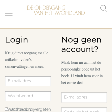
s
o
Login
Nog geen
account?
Krijg direct toegang tot alle
artikelen, video’s,
Maak hem nu aan met de
samenvattingen en meer.
persoonlijke code uit het
boek. U vindt hem voor in
het eerste deel.
Wachtwoord vergeten
Onthoud mij