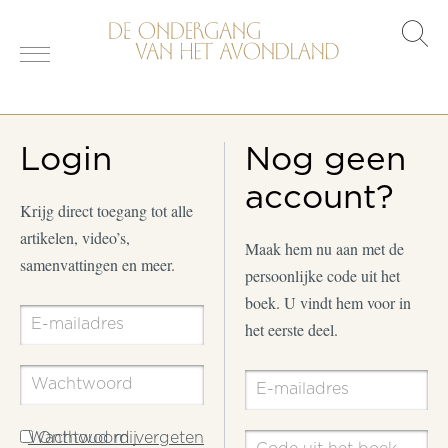
s
o
Login
Nog geen
account?
Krijg direct toegang tot alle
artikelen, video’s,
Maak hem nu aan met de
samenvattingen en meer.
persoonlijke code uit het
boek. U vindt hem voor in
het eerste deel.
Wachtwoord vergeten
Onthoud mij