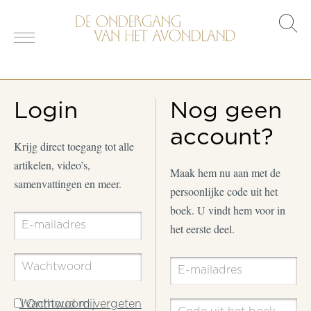
s
o
Login
Nog geen
account?
Krijg direct toegang tot alle
artikelen, video’s,
Maak hem nu aan met de
samenvattingen en meer.
persoonlijke code uit het
boek. U vindt hem voor in
het eerste deel.
Wachtwoord vergeten
Onthoud mij