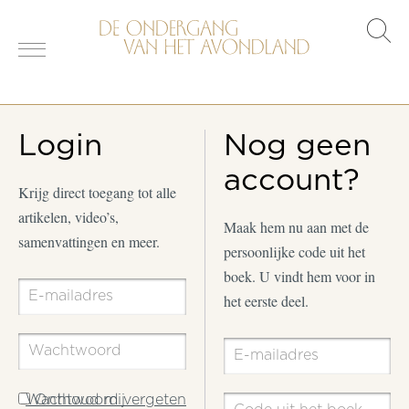
s
o
Login
Nog geen
account?
Krijg direct toegang tot alle
artikelen, video’s,
Maak hem nu aan met de
samenvattingen en meer.
persoonlijke code uit het
boek. U vindt hem voor in
het eerste deel.
Wachtwoord vergeten
Onthoud mij