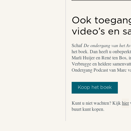
Ook toegang 
video’s en 
Schaf
De ondergang van het A
het boek. Dan heeft u onbeperkt 
Marli Huijer en René ten Bos, i
Verbrugge en heldere samenvatt
Ondergang Podcast van Marc v
Koop het boek
Kunt u niet wachten? Kijk
hier
buurt kunt kopen.