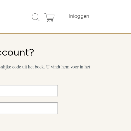
search
cart
Inloggen
opener
ccount?
lijke code uit het boek. U vindt hem voor in het