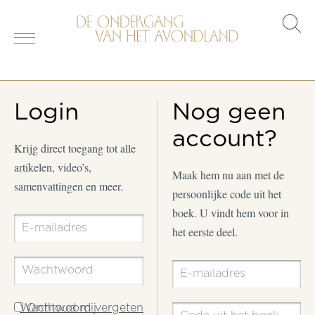
s
o
Login
Nog geen
account?
Krijg direct toegang tot alle
artikelen, video’s,
Maak hem nu aan met de
samenvattingen en meer.
persoonlijke code uit het
boek. U vindt hem voor in
het eerste deel.
Wachtwoord vergeten
Onthoud mij