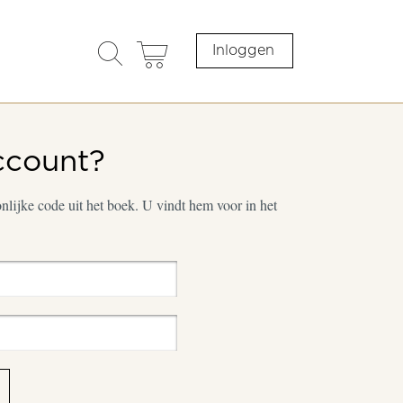
search
cart
Inloggen
opener
ccount?
lijke code uit het boek. U vindt hem voor in het