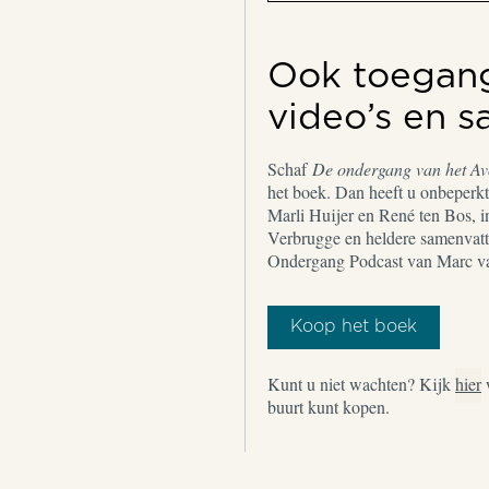
Ook toegang 
video’s en 
Schaf
De ondergang van het A
het boek. Dan heeft u onbeperkt 
Marli Huijer en René ten Bos, i
Verbrugge en heldere samenvatt
Ondergang Podcast van Marc v
Koop het boek
Kunt u niet wachten? Kijk
hier
buurt kunt kopen.