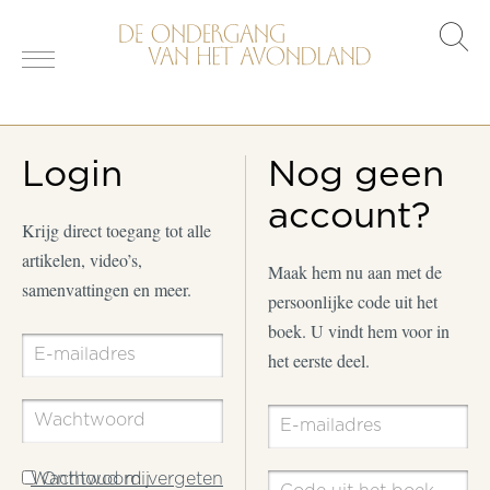
s
o
Login
Nog geen
account?
Krijg direct toegang tot alle
artikelen, video’s,
Maak hem nu aan met de
samenvattingen en meer.
persoonlijke code uit het
boek. U vindt hem voor in
het eerste deel.
Wachtwoord vergeten
Onthoud mij