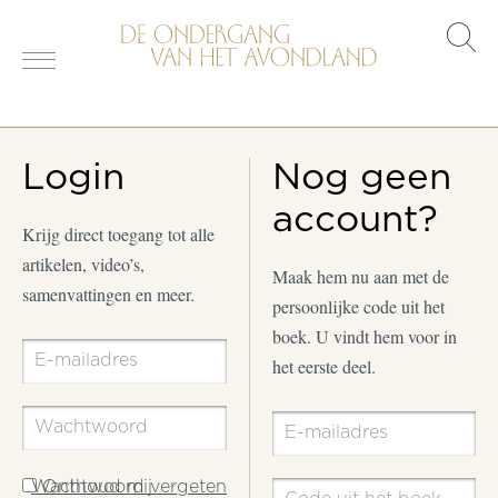
s
o
Login
Nog geen
account?
Krijg direct toegang tot alle
artikelen, video’s,
Maak hem nu aan met de
samenvattingen en meer.
persoonlijke code uit het
boek. U vindt hem voor in
het eerste deel.
Wachtwoord vergeten
Onthoud mij