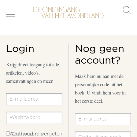
s
o
Login
Nog geen
account?
Krijg direct toegang tot alle
artikelen, video’s,
Maak hem nu aan met de
samenvattingen en meer.
persoonlijke code uit het
boek. U vindt hem voor in
het eerste deel.
Wachtwoord vergeten
Onthoud mij