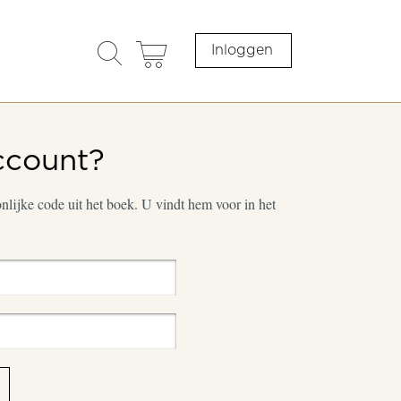
search
cart
Inloggen
opener
ccount?
lijke code uit het boek. U vindt hem voor in het