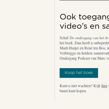
Ook toegang 
video’s en 
Schaf
De ondergang van het A
het boek. Dan heeft u onbeperkt 
Marli Huijer en René ten Bos, i
Verbrugge en heldere samenvatt
Ondergang Podcast van Marc v
Koop het boek
Kunt u niet wachten? Kijk
hier
buurt kunt kopen.