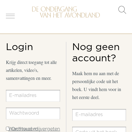
s
o
Login
Nog geen
account?
Krijg direct toegang tot alle
artikelen, video’s,
Maak hem nu aan met de
samenvattingen en meer.
persoonlijke code uit het
boek. U vindt hem voor in
het eerste deel.
Wachtwoord vergeten
Onthoud mij