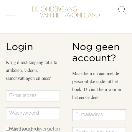
s
o
Login
Nog geen
account?
Krijg direct toegang tot alle
artikelen, video’s,
Maak hem nu aan met de
samenvattingen en meer.
persoonlijke code uit het
boek. U vindt hem voor in
het eerste deel.
Wachtwoord vergeten
Onthoud mij