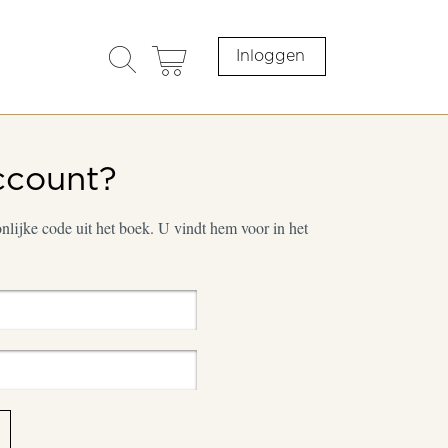
search
cart
Inloggen
opener
ccount?
lijke code uit het boek. U vindt hem voor in het