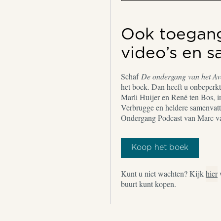
Ook toegang 
video’s en 
Schaf
De ondergang van het A
het boek. Dan heeft u onbeperkt 
Marli Huijer en René ten Bos, i
Verbrugge en heldere samenvatt
Ondergang Podcast van Marc v
Koop het boek
Kunt u niet wachten? Kijk
hier
buurt kunt kopen.