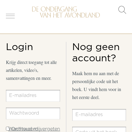
s
o
Login
Nog geen
account?
Krijg direct toegang tot alle
artikelen, video’s,
Maak hem nu aan met de
samenvattingen en meer.
persoonlijke code uit het
boek. U vindt hem voor in
het eerste deel.
Wachtwoord vergeten
Onthoud mij