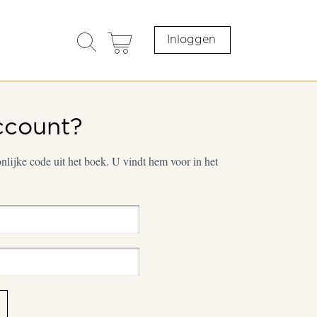
search
cart
Inloggen
opener
ccount?
lijke code uit het boek. U vindt hem voor in het