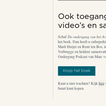
Ook toegang 
video’s en 
Schaf
De ondergang van het A
het boek. Dan heeft u onbeperkt 
Marli Huijer en René ten Bos, i
Verbrugge en heldere samenvatt
Ondergang Podcast van Marc v
Koop het boek
Kunt u niet wachten? Kijk
hier
buurt kunt kopen.