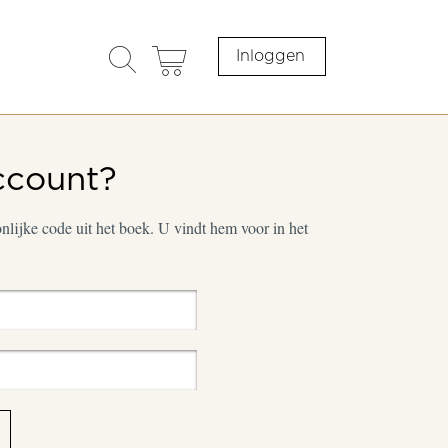
search
cart
Inloggen
opener
ccount?
lijke code uit het boek. U vindt hem voor in het