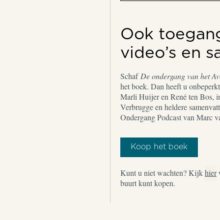
Ook toegang 
video’s en 
Schaf
De ondergang van het A
het boek. Dan heeft u onbeperkt 
Marli Huijer en René ten Bos, i
Verbrugge en heldere samenvatt
Ondergang Podcast van Marc v
Koop het boek
Kunt u niet wachten? Kijk
hier
buurt kunt kopen.