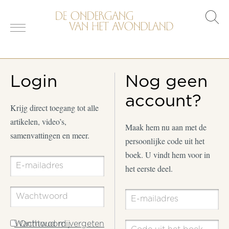
s
o
Login
Nog geen
account?
Krijg direct toegang tot alle
artikelen, video’s,
Maak hem nu aan met de
samenvattingen en meer.
persoonlijke code uit het
boek. U vindt hem voor in
het eerste deel.
Wachtwoord vergeten
Onthoud mij