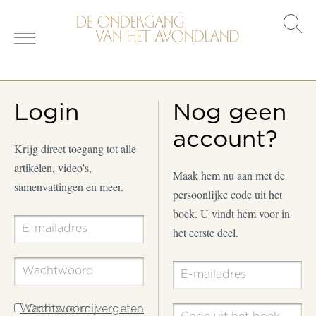
s
o
Login
Nog geen
account?
Krijg direct toegang tot alle
artikelen, video’s,
Maak hem nu aan met de
samenvattingen en meer.
persoonlijke code uit het
boek. U vindt hem voor in
het eerste deel.
Wachtwoord vergeten
Onthoud mij