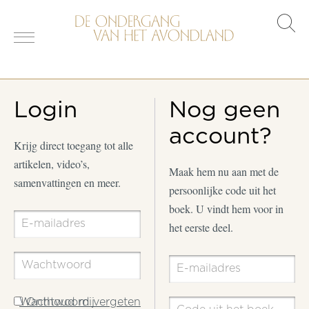
s
o
Login
Nog geen
account?
Krijg direct toegang tot alle
artikelen, video’s,
Maak hem nu aan met de
samenvattingen en meer.
persoonlijke code uit het
boek. U vindt hem voor in
het eerste deel.
Wachtwoord vergeten
Onthoud mij