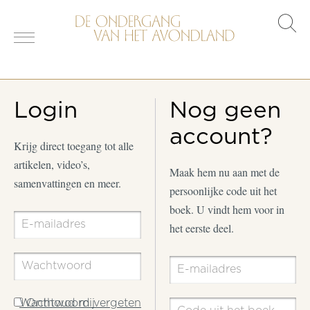
s
o
Login
Nog geen
account?
Krijg direct toegang tot alle
artikelen, video’s,
Maak hem nu aan met de
samenvattingen en meer.
persoonlijke code uit het
boek. U vindt hem voor in
het eerste deel.
Wachtwoord vergeten
Onthoud mij