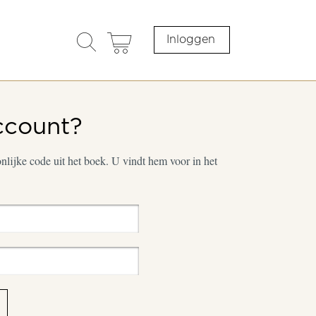
search
cart
Inloggen
opener
ccount?
lijke code uit het boek. U vindt hem voor in het