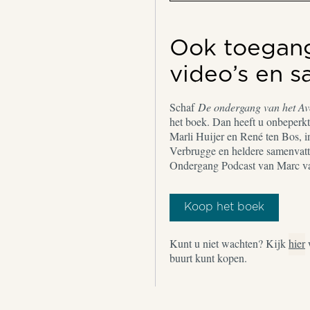
Ook toegang 
video’s en 
Schaf
De ondergang van het A
het boek. Dan heeft u onbeperkt 
Marli Huijer en René ten Bos, i
Verbrugge en heldere samenvatt
Ondergang Podcast van Marc v
Koop het boek
Kunt u niet wachten? Kijk
hier
buurt kunt kopen.