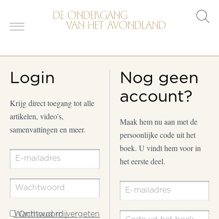
s
o
Login
Nog geen
account?
Krijg direct toegang tot alle
artikelen, video’s,
Maak hem nu aan met de
samenvattingen en meer.
persoonlijke code uit het
boek. U vindt hem voor in
het eerste deel.
Wachtwoord vergeten
Onthoud mij